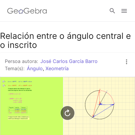
Título para compartir en Google Classroom
Relación entre o ángulo central e
o inscrito
Aula GeoGebra
Persoa autora:
José Carlos García Barro
Tema(s):
Ángulo
,
Xeometría
Conectar