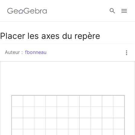
Google Classroom
Placer les axes du repère
Auteur :
fbonneau
Classe GeoGebra
Se connecter