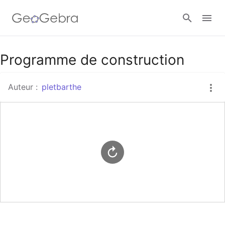
Google Classroom
Programme de construction
Auteur :
pletbarthe
Classe GeoGebra
Se connecter