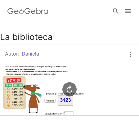
Google Classroom
La biblioteca
Autor:
Daniela
GeoGebra Classroom
Abrir sesión