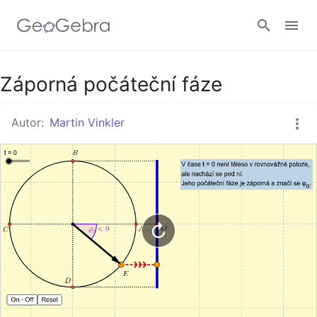
Google Classroom
Záporná počáteční fáze
Autor:
Martin Vinkler
GeoGebra Třída
Přihlásit