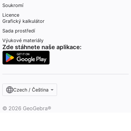
Soukromí
Licence
Grafický kalkulátor
Sada prostředí
Výukové materiály
Zde stáhnete naše aplikace:
Czech / Čeština‎
©
2026
GeoGebra®