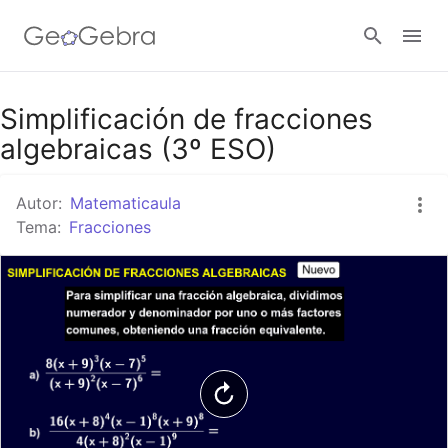
Google Classroom
Simplificación de fracciones
algebraicas (3º ESO)
GeoGebra Classroom
Autor:
Matematicaula
Tema:
Fracciones
Abrir sesión