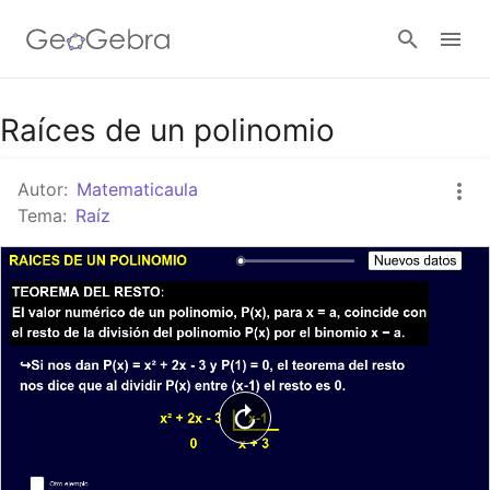
Google Classroom
Raíces de un polinomio
Autor:
Matematicaula
GeoGebra Classroom
Tema:
Raíz
Abrir sesión