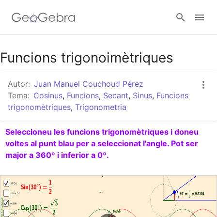
Google Classroom
Funcions trigonoimètriques
Autor:
Juan Manuel Couchoud Pérez
Aula GeoGebra
Tema:
Cosinus
,
Funcions
,
Secant
,
Sinus
,
Funcions
trigonomètriques
,
Trigonometria
Valideu-vos
Seleccioneu les funcions trigonomètriques i doneu 
voltes al punt blau per a seleccionat l'angle. Pot ser 
major a 360º i inferior a 0º.