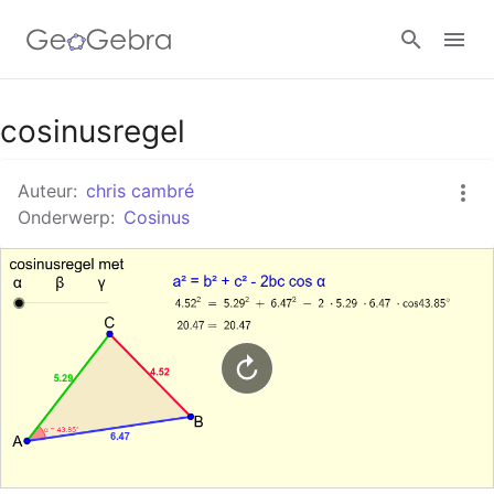
Google Classroom
cosinusregel
Auteur:
chris cambré
GeoGebra Klaslokaal
Onderwerp:
Cosinus
Aanmelden