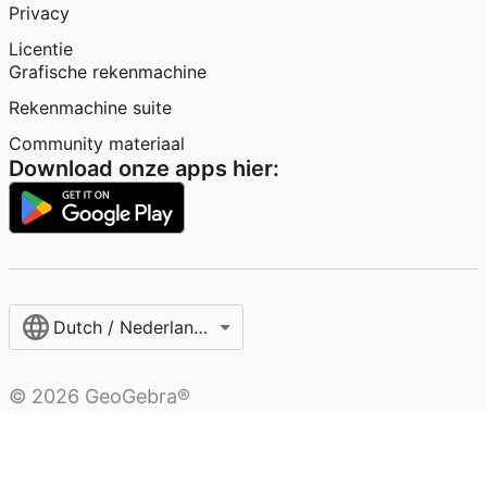
Privacy
Licentie
Grafische rekenmachine
Rekenmachine suite
Community materiaal
Download onze apps hier:
Dutch / Nederlands‎ (België)‎
©
2026
GeoGebra®