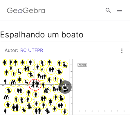
Google Classroom
Espalhando um boato
Autor:
RC UTFPR
Tarefa
Entrar no sistema