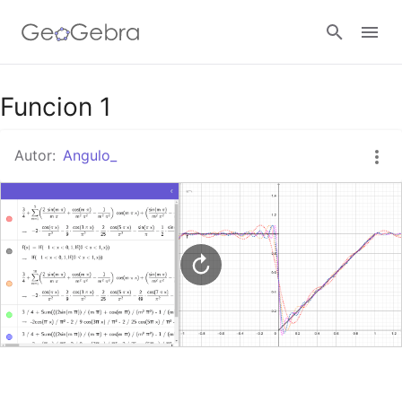
Google Classroom
Funcion 1
Autor:
Angulo_
GeoGebra Classroom
Abrir sesión