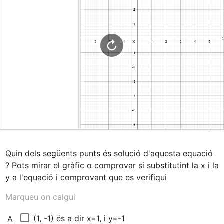
Quin dels següents punts és solució d'aquesta equació 
? Pots mirar el gràfic o comprovar si substitutint la x i la 
y a l'equació i comprovant que es verifiqui
Marqueu on calgui
(1, -1) és a dir x=1, i y=-1
A