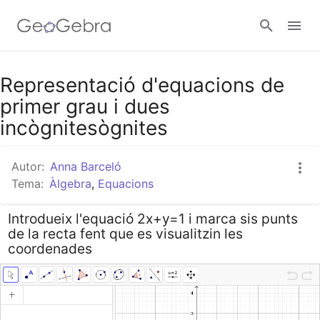
Google Classroom
Representació d'equacions de
primer grau i dues
incògnitesògnites
Aula GeoGebra
Autor:
Anna Barceló
Tema:
Àlgebra
,
Equacions
Valideu-vos
Introdueix l'equació 2x+y=1 i marca sis punts
de la recta fent que es visualitzin les
coordenades