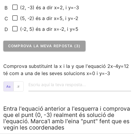
(2, -3) és a dir x=2, i y=-3
B
(5, -2) és a dir x=5, i y=-2
C
(-2, 5) és a dir x=-2, i y=5
D
COMPROVA LA MEVA REPOSTA (3)
Comprova substituint la x i la y que l'equació 2x-4y=12 
té com a una de les seves solucions x=0 i y=-3
𝜋
Entra l'equació anterior a l'esquerra i comprova
que el punt (0, -3) realment és solució de
l'equació. Marca'l amb l'eina "punt" fent que es
vegin les coordenades