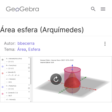
Google Classroom
Área esfera (Arquímedes)
Autor:
bbecerra
GeoGebra Classroom
Tema:
Área
,
Esfera
Abrir sesión