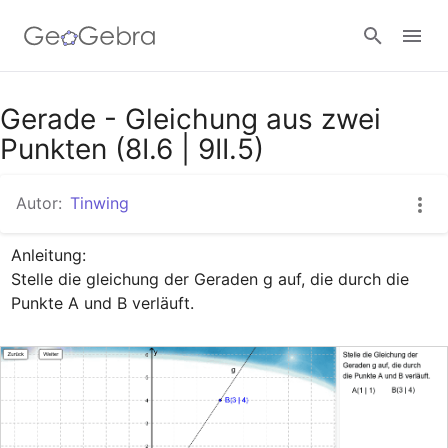
Google Classroom
Gerade - Gleichung aus zwei
Punkten (8I.6 | 9II.5)
GeoGebra Classroom
Autor:
Tinwing
Anleitung:

Anmelden
Stelle die gleichung der Geraden g auf, die durch die 
Punkte A und B verläuft.