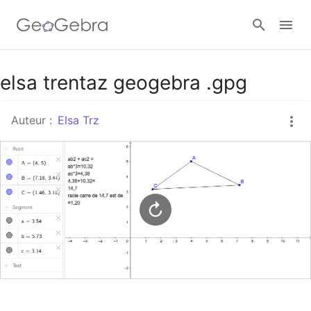
Google Classroom
elsa trentaz geogebra .gpg
Auteur :
Elsa Trz
Classe GeoGebra
Se connecter