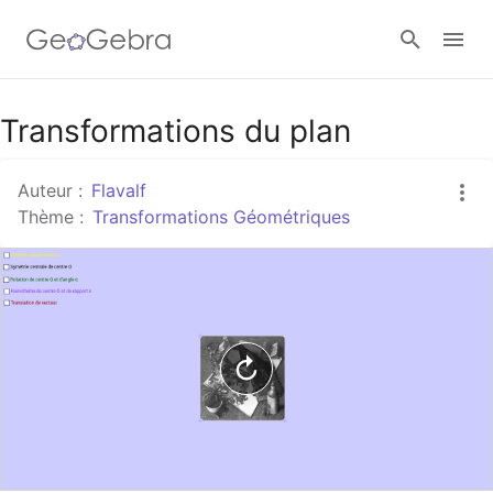
Google Classroom
Transformations du plan
Auteur :
Flavalf
Classe GeoGebra
Thème :
Transformations Géométriques
Se connecter