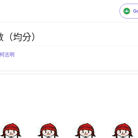
G
整數（均分）
R 柯志明