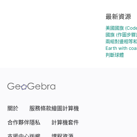
最新資源
美國國旗 (Code
國旗 (作圖步驟直
兩組對邊相等
Earth with coa
判斷球體
關於
服務條款
繪圖計算機
合作夥伴
隱私
計算機套件
支援中心
版權
課程資源