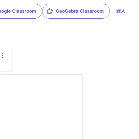
oogle Classroom
GeoGebra Classroom
登入