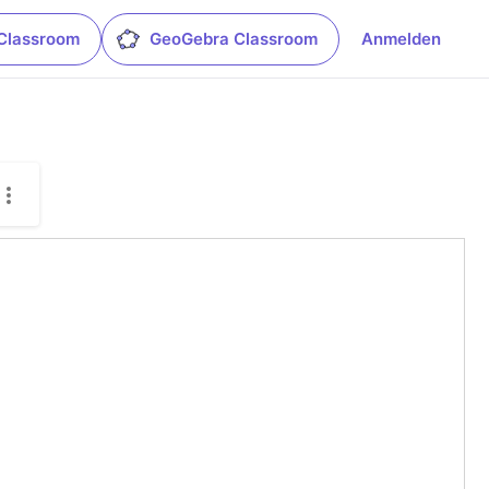
Classroom
GeoGebra Classroom
Anmelden