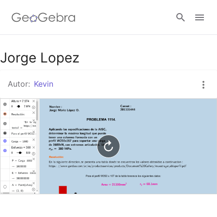
Google Classroom
Jorge Lopez
Autor:
Kevin
GeoGebra Classroom
Abrir sesión