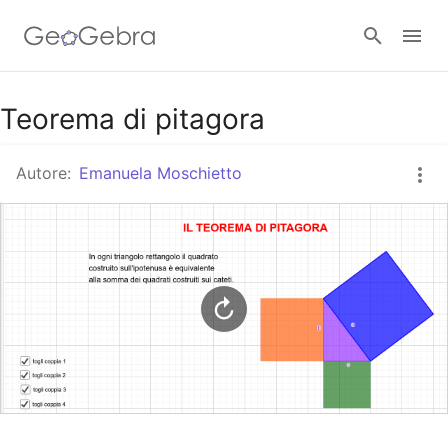
Google Classroom
Teorema di pitagora
Autore:
Emanuela Moschietto
GeoGebra Classroom
Accedi