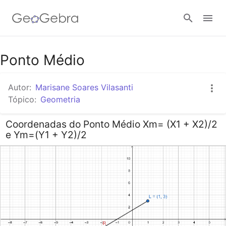
Google Classroom
Ponto Médio
Autor:
Marisane Soares Vilasanti
Tarefa
Tópico:
Geometria
Coordenadas do Ponto Médio Xm= (X1 + X2)/2
Entrar no sistema
e Ym=(Y1 + Y2)/2