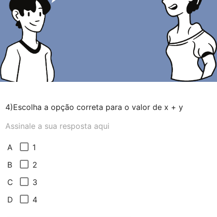
4)Escolha a opção correta para o valor de x + y
Assinale a sua resposta aqui
1
A
2
B
3
C
4
D