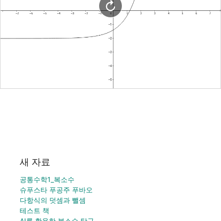
새 자료
공통수학1_복소수
슈푸스타 푸공주 푸바오
다항식의 덧셈과 뺄셈
테스트 책
AI를 활용한 복소수 탐구