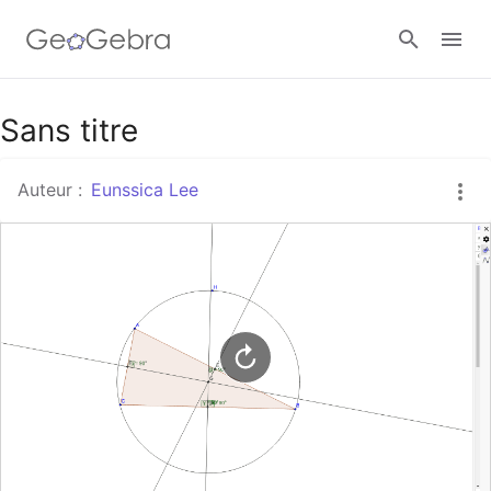
Google Classroom
Sans titre
Auteur :
Eunssica Lee
Classe GeoGebra
Se connecter