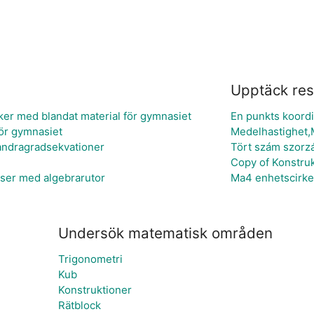
Upptäck res
er med blandat material för gymnasiet
En punkts koordi
för gymnasiet
Medelhastighet,
 andragradsekvationer
Tört szám szorz
Copy of Konstruk
eser med algebrarutor
Ma4 enhetscirkel
Undersök matematisk områden
Trigonometri
Kub
Konstruktioner
Rätblock