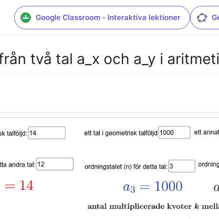
Google Classroom - Interaktiva lektioner
G
rån två tal a_x och a_y i aritmet