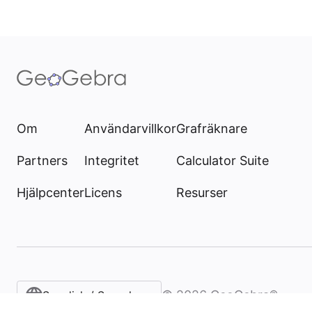
Om
Användarvillkor
Grafräknare
Partners
Integritet
Calculator Suite
Hjälpcenter
Licens
Resurser
©
2026
GeoGebra®
Swedish / Svenska‎