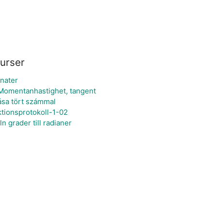
urser
nater
Momentanhastighet, tangent
ása tört számmal
tionsprotokoll-1-02
n grader till radianer