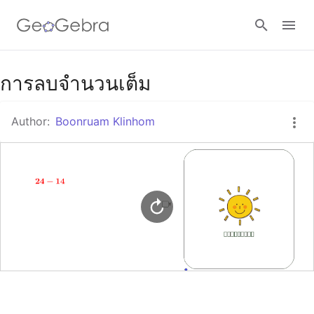
Google Classroom
การลบจำนวนเต็ม
Author:
Boonruam Klinhom
GeoGebra Classroom
Sign in