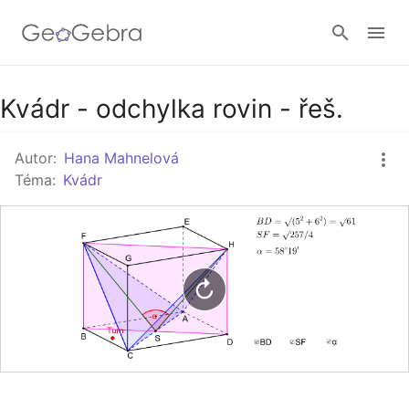
Google Classroom
Kvádr - odchylka rovin - řeš.
Autor:
Hana Mahnelová
GeoGebra Třída
Téma:
Kvádr
Přihlásit