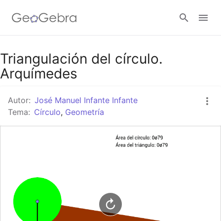
Google Classroom
Triangulación del círculo.
Arquímedes
GeoGebra Classroom
Autor:
José Manuel Infante Infante
Tema:
Círculo
,
Geometría
Abrir sesión