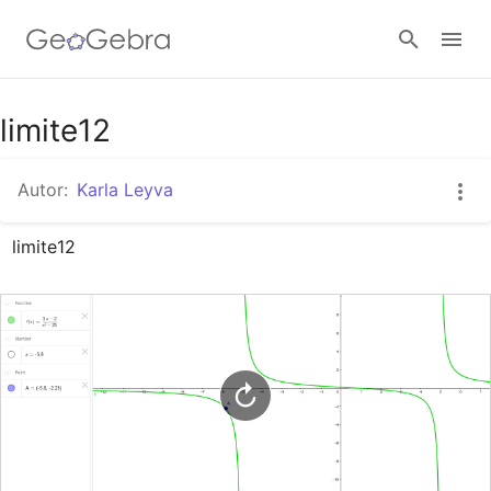
Google Classroom
limite12
Autor:
Karla Leyva
GeoGebra Classroom
limite12
Abrir sesión