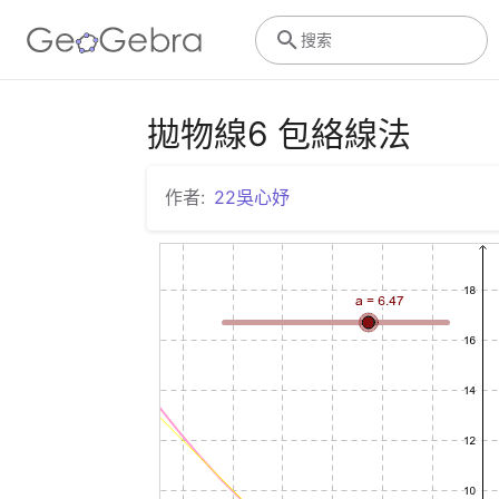
搜索
拋物線6 包絡線法
作者:
22吳心妤