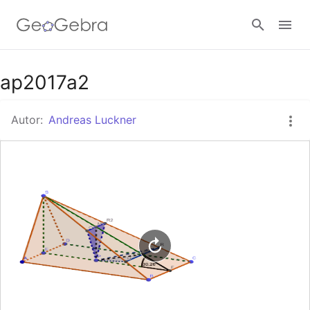
Google Classroom
ap2017a2
Autor:
Andreas Luckner
GeoGebra Classroom
Anmelden