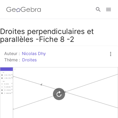
Google Classroom
Droites perpendiculaires et
parallèles -Fiche 8 -2
Classe GeoGebra
Auteur :
Nicolas Dhy
Thème :
Droites
Se connecter