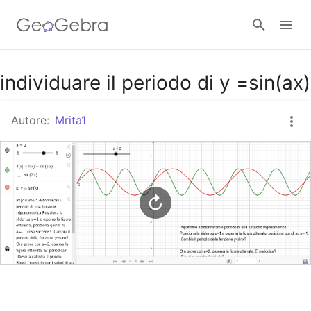
Google Classroom
individuare il periodo di y =sin(ax)
Autore:
Mrita1
GeoGebra Classroom
Accedi