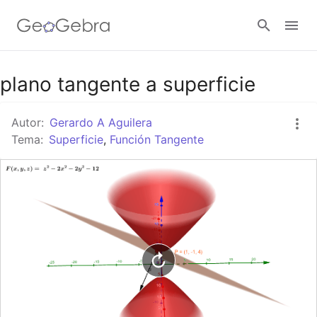
Google Classroom
plano tangente a superficie
Autor:
Gerardo A Aguilera
GeoGebra Classroom
Tema:
Superficie
,
Función Tangente
Abrir sesión