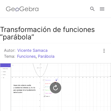
Google Classroom
Transformación de funciones
“parábola”
GeoGebra Classroom
Autor:
Vicente Samaca
Tema:
Funciones
,
Parábola
Abrir sesión