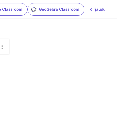
e Classroom
GeoGebra Classroom
Kirjaudu