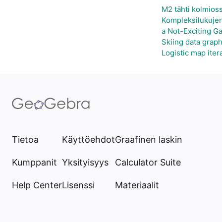
M2 tähti kolmios
Kompleksilukujen
a Not-Exciting Ga
Skiing data grap
Logistic map itera
Tietoa
Käyttöehdot
Graafinen laskin
Kumppanit
Yksityisyys
Calculator Suite
Help Center
Lisenssi
Materiaalit