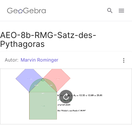
Google Classroom
AEO-8b-RMG-Satz-des-
Pythagoras
GeoGebra Classroom
Autor:
Marvin Rominger
Anmelden