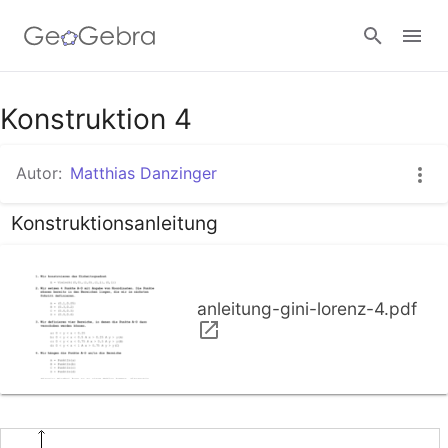
Google Classroom
Konstruktion 4
Autor:
Matthias Danzinger
GeoGebra Classroom
Konstruktionsanleitung
Anmelden
anleitung-gini-lorenz-4.pdf