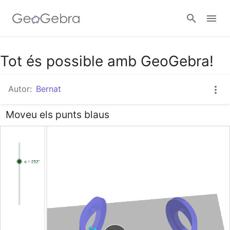
Google Classroom
Tot és possible amb GeoGebra!
Autor:
Bernat
Aula GeoGebra
Moveu els punts blaus
Valideu-vos