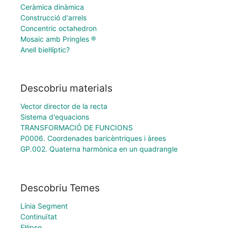
Ceràmica dinàmica
Construcció d'arrels
Concentric octahedron
Mosaic amb Pringles ®
Anell biel·líptic?
Descobriu materials
Vector director de la recta
Sistema d'equacions
TRANSFORMACIÓ DE FUNCIONS
P0006. Coordenades baricèntriques i àrees
GP.002. Quaterna harmònica en un quadrangle
Descobriu Temes
Línia Segment
Continuïtat
El·lipse