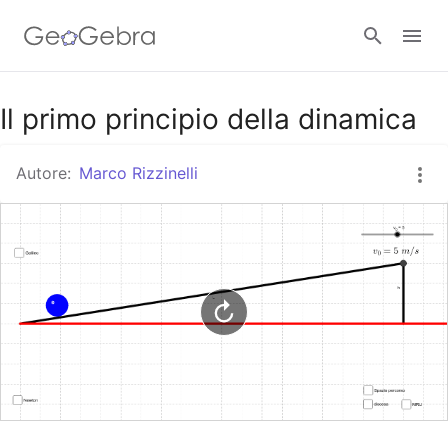
Google Classroom
Il primo principio della dinamica
Autore:
Marco Rizzinelli
GeoGebra Classroom
Accedi