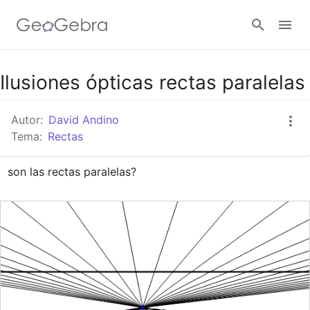
Google Classroom
Ilusiones ópticas rectas paralelas
Autor:
David Andino
GeoGebra Classroom
Tema:
Rectas
son las rectas paralelas?
Abrir sesión