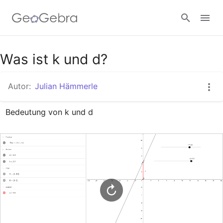
Google Classroom
Was ist k und d?
Autor:
Julian Hämmerle
GeoGebra Classroom
Bedeutung von k und d
Anmelden