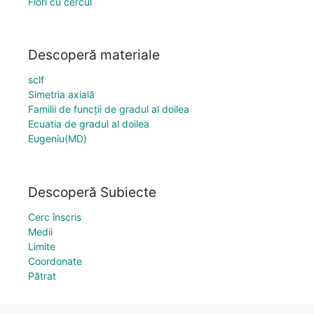
Flori cu cercul
Descoperă materiale
sclf
Simetria axială
Familii de funcții de gradul al doilea
Ecuatia de gradul al doilea
Eugeniu(MD)
Descoperă Subiecte
Cerc înscris
Medii
Limite
Coordonate
Pătrat