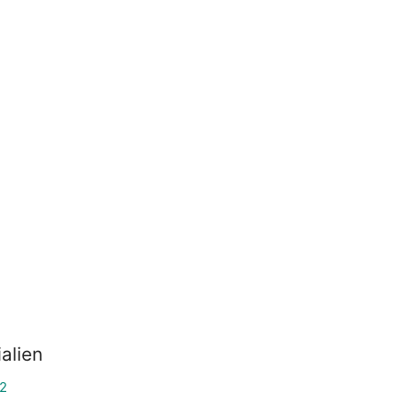
alien
02