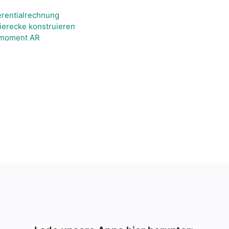
ferentialrechnung
ierecke konstruieren
hmoment AR