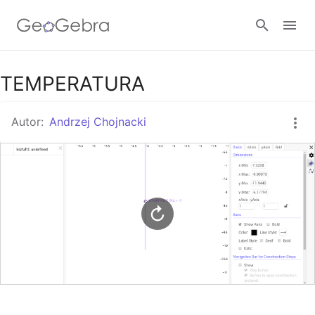
Google Classroom
TEMPERATURA
Autor:
Andrzej Chojnacki
GeoGebra Classroom
Zaloguj się