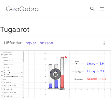
Google Classroom
Tugabrot
Höfundur:
Ingvar Jónsson
GeoGebra Kennslustofan
Innskráning