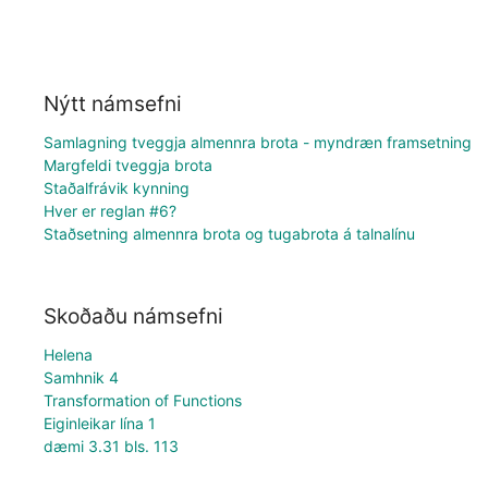
Nýtt námsefni
Samlagning tveggja almennra brota - myndræn framsetning
Margfeldi tveggja brota
Staðalfrávik kynning
Hver er reglan #6?
Staðsetning almennra brota og tugabrota á talnalínu
Skoðaðu námsefni
Helena
Samhnik 4
Transformation of Functions
Eiginleikar lína 1
dæmi 3.31 bls. 113