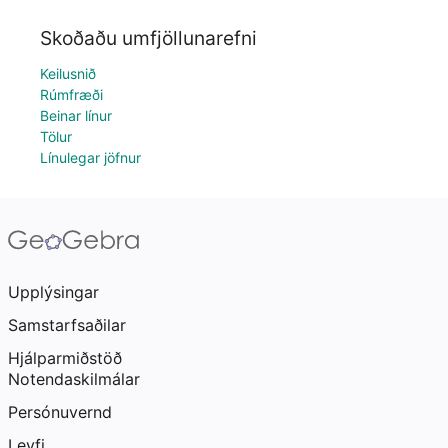
Skoðaðu umfjöllunarefni
Keilusnið
Rúmfræði
Beinar línur
Tölur
Línulegar jöfnur
Upplýsingar
Samstarfsaðilar
Hjálparmiðstöð
Notendaskilmálar
Persónuvernd
Leyfi