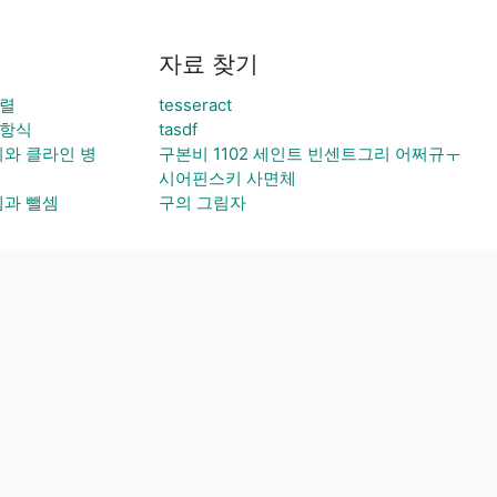
자료 찾기
행렬
tesseract
다항식
tasdf
와 클라인 병
구본비 1102 세인트 빈센트그리 어쩌규ㅜ
시어핀스키 사면체
셈과 뺄셈
구의 그림자