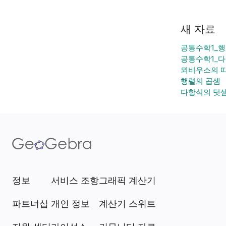
새 자료
공통수학1_
공통수학1_
뫼비우스의 띠
행렬의 곱셈
다항식의 덧
정보
서비스 조항
그래픽 계산기
파트너십
개인 정보
계산기 스위트