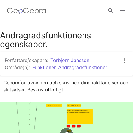
Google Classroom - Interaktiva lektioner
Andragradsfunktionens
egenskaper.
GeoGebra Classroom - Interaktiva lektioner
Författare/skapare:
Torbjörn Jansson
Område(n):
Funktioner
,
Andragradsfunktioner
Logga in
Genomför övningen och skriv ned dina iakttagelser och 
slutsatser. Beskriv utförligt.