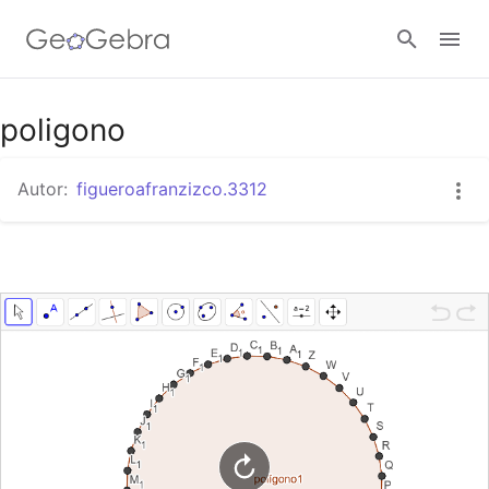
Google Classroom
poligono
Autor:
figueroafranzizco.3312
GeoGebra Classroom
Abrir sesión