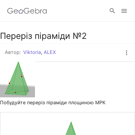
Google Клас
Переріз піраміди №2
Автор:
Viktoria
,
ALEX
GeoGebra Клас
Увійти
Побудуйте переріз піраміди площиною МРК