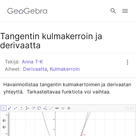
Google Classroom
Tangentin kulmakerroin ja
derivaatta
GeoGebra Classroom
Tekijä:
Anna T-K
Aiheet:
Derivaatta
,
Kulmakerroin
Kirjaudu
Havainnollistaa tangentin kulmakertoimen ja derivaatan 
yhteyttä.  Tarkasteltavaa funktiota voi vaihtaa.